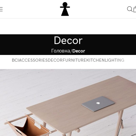
Decor
Головна
Decor
ВСІ
ACCESSORIES
DECOR
FURNITURE
KITCHEN
LIGHTING