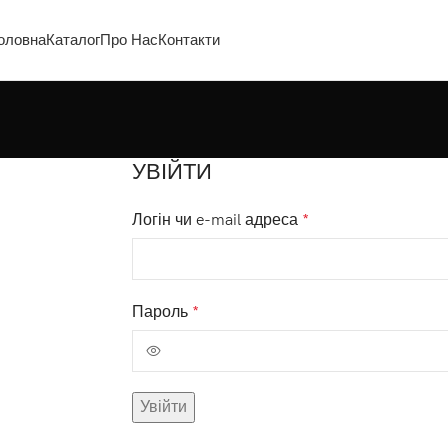
оловна
Каталог
Про Нас
Контакти
УВІЙТИ
Логін чи e-mail адреса
*
Пароль
*
Увійти