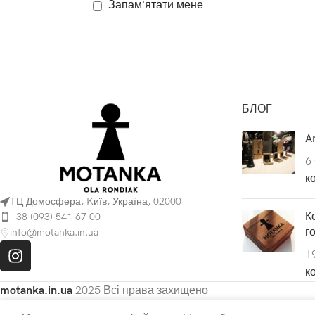
Запам'ятати мене
БЛОГ
Ar
6
к
ТЦ Домосфера, Kиїв, Україна, 02000
К
+38 (093) 541 67 00
г
info@motanka.in.ua
1
к
motanka.in.ua
2025 Всі права захищено