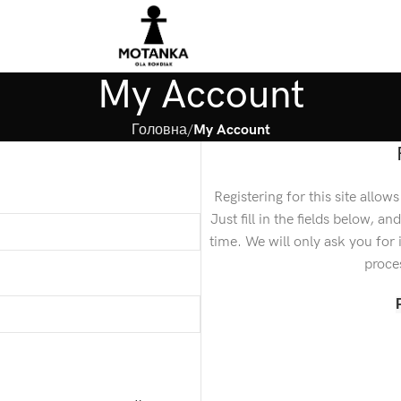
My Account
Головна
My Account
Registering for this site allow
Just fill in the fields below, a
time. We will only ask you fo
proces