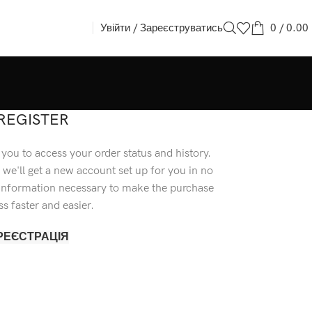
Увійти / Зареєструватись
0
/
0.00
REGISTER
s you to access your order status and history.
nd we'll get a new account set up for you in no
r information necessary to make the purchase
s faster and easier.
РЕЄСТРАЦІЯ